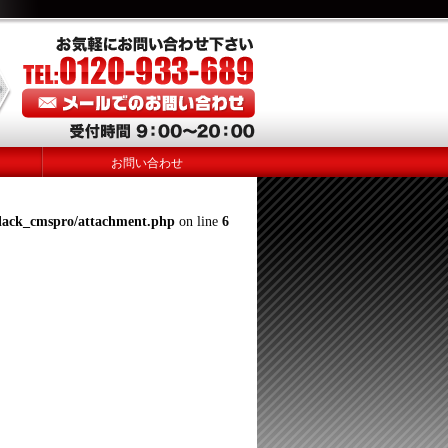
お問い合わせ
lack_cmspro/attachment.php
on line
6