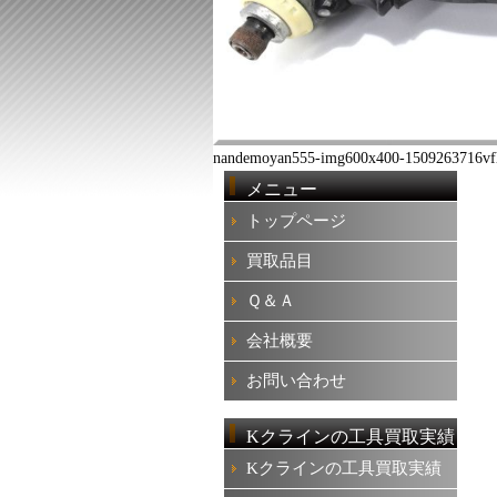
買
取
は
nandemoyan555-img600x400-1509263716vf
メニュー
トップページ
買取品目
Ｑ＆Ａ
会社概要
お問い合わせ
Kクラインの工具買取実績
Kクラインの工具買取実績