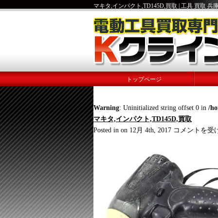
マキタ,インパクト,TD145D,買取 | 工具 買取
トップページ
Warning
: Uninitialized string offset 0 in
/h
マキタ,インパクト,TD145D,買取
マ
Posted in on 12月 4th, 2017
コメントを受
キ
タ,
イ
ン
パ
ク
ト,TD145D,