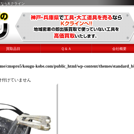
 兵庫ならKクライン
買取品目
Ｑ＆Ａ
会社概要
ome/cmspro5/kougu-kobe.com/public_html/wp-content/themes/standard_b
け付けていません