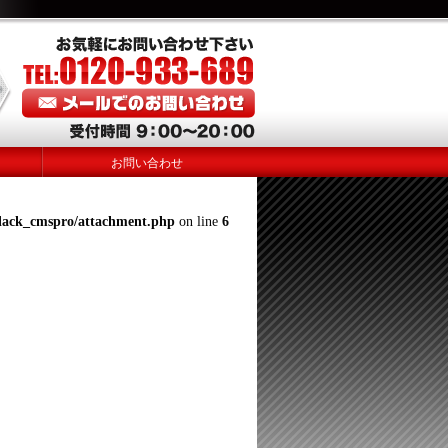
お問い合わせ
lack_cmspro/attachment.php
on line
6