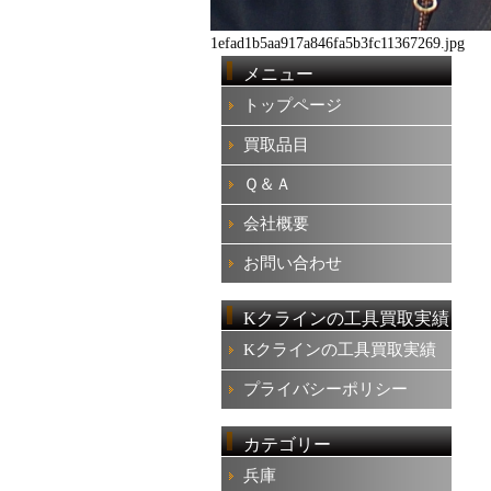
1efad1b5aa917a846fa5b3fc11367269.jpg
メニュー
トップページ
買取品目
Ｑ＆Ａ
会社概要
お問い合わせ
Kクラインの工具買取実績
Kクラインの工具買取実績
プライバシーポリシー
カテゴリー
兵庫