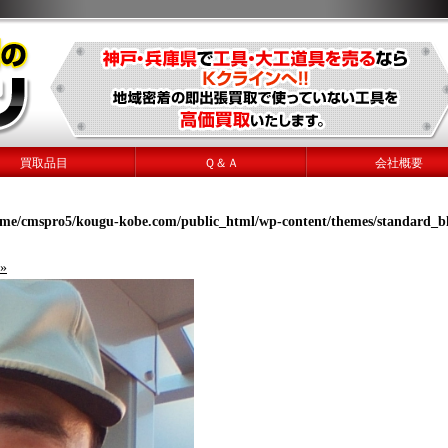
買取品目
Ｑ＆Ａ
会社概要
ome/cmspro5/kougu-kobe.com/public_html/wp-content/themes/standard_b
»