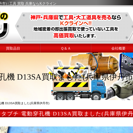
市) | 工具 買取 兵庫ならKクライン
買取品目
Ｑ＆Ａ
会社概要
孔機 D13SA買取ました(兵庫県伊丹市
機 D13SA買取ました(兵庫県伊丹市)
タブチ 電動穿孔機 D13SA買取ました(兵庫県伊丹