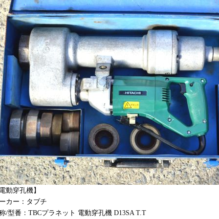
電動穿孔機】
ーカー：タブチ
称/型番：TBCプラネット 電動穿孔機 D13SA T.T