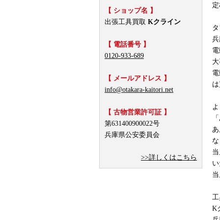
定
【 ショップ名 】
出張工具買取
Kクライン
タ
兵
【 電話番号 】
電
0120-933-689
大
電
【 メールアドレス 】
は
info@otakara-kaitori.net
よ
【 古物営業許可証 】
「
第631400900022号
あ
兵庫県公安委員会
な
当
>>詳しくはこちら
い
当
工
K
兵