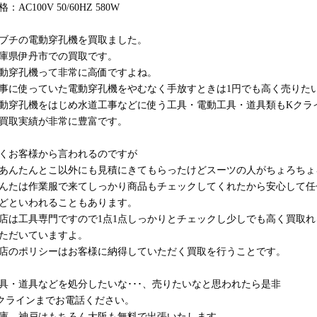
格：AC100V 50/60HZ 580W
ブチの電動穿孔機を買取ました。
庫県伊丹市での買取です。
動穿孔機って非常に高価ですよね。
事に使っていた電動穿孔機をやむなく手放すときは1円でも高く売りた
動穿孔機をはじめ水道工事などに使う工具・電動工具・道具類もKクラ
買取実績が非常に豊富です。
くお客様から言われるのですが
あんたんとこ以外にも見積にきてもらったけどスーツの人がちょろちょ
んたは作業服で来てしっかり商品もチェックしてくれたから安心して任
どといわれることもあります。
店は工具専門ですので1点1点しっかりとチェックし少しでも高く買取
ただいていますよ。
店のポリシーはお客様に納得していただく買取を行うことです。
具・道具などを処分したいな･･･、売りたいなと思われたら是非
クラインまでお電話ください。
庫、神戸はもちろん大阪も無料で出張いたします。